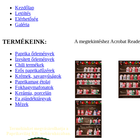
Kezdőlap
Letöltés
Elérhetőség
Galéria
TERMÉKEINK:
A megtekintéshez Acrobat Reade
Paprika őrlemények
Ízesített őrlemények
Chili termékek
Erős paprikafűzérek
Krémek, savanyúságok
Paprikamag étolaj
Fokhagymafonatok
Kerámia, porcelán
Fa ajándéktárgyak
Mézek